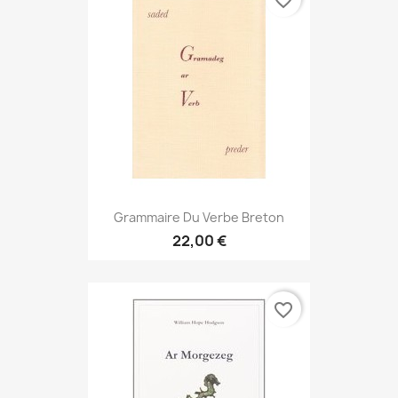
favorite_border
Grammaire Du Verbe Breton
22,00 €
favorite_border