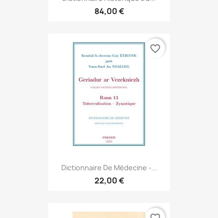
84,00 €
favorite_border
Dictionnaire De Médecine -...
22,00 €