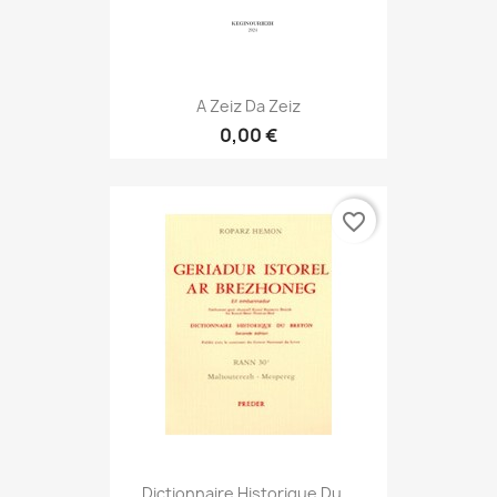
A Zeiz Da Zeiz
0,00 €
favorite_border
Dictionnaire Historique Du...