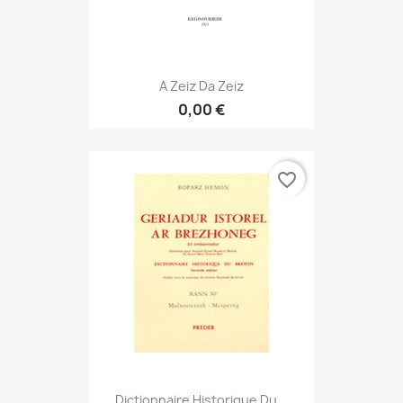
A Zeiz Da Zeiz
0,00 €
favorite_border
Dictionnaire Historique Du...