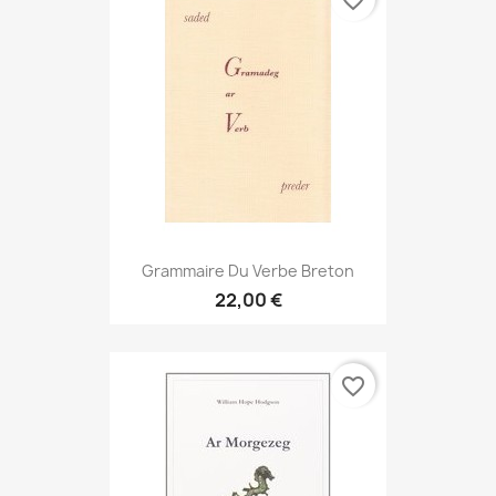
favorite_border
Grammaire Du Verbe Breton
22,00 €
favorite_border