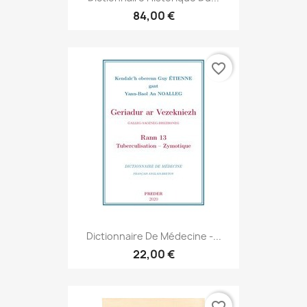
84,00 €
favorite_border
Dictionnaire De Médecine -...
22,00 €