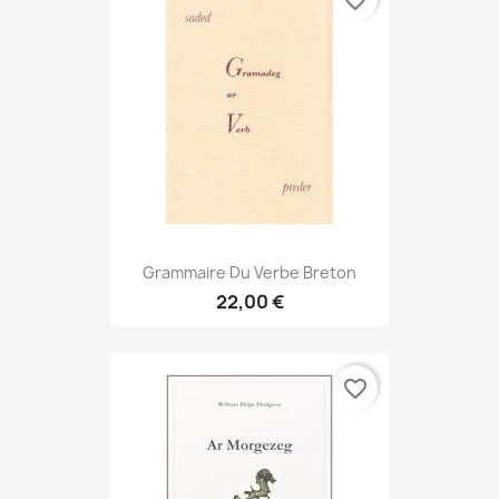
favorite_border
Grammaire Du Verbe Breton
22,00 €
favorite_border