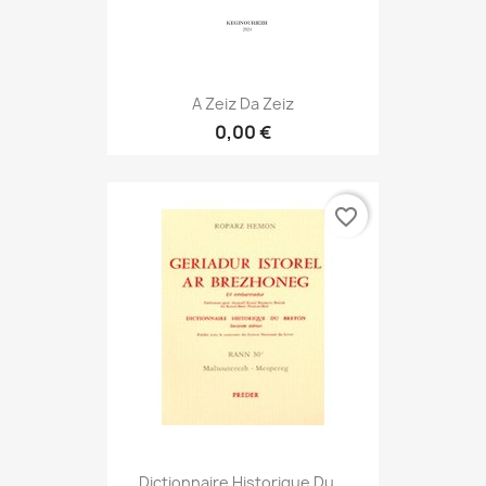
A Zeiz Da Zeiz
0,00 €
favorite_border
Dictionnaire Historique Du...