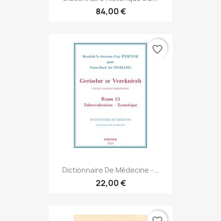
84,00 €
favorite_border
Dictionnaire De Médecine -...
22,00 €